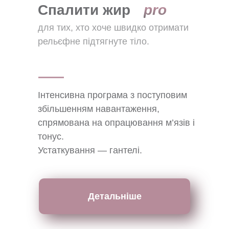
Спалити жир
pro
для тих, хто хоче швидко отримати
рельєфне підтягнуте тіло.
Інтенсивна програма з поступовим
збільшенням навантаження,
спрямована на опрацювання м’язів і
тонус.
Устаткування — гантелі.
Детальніше