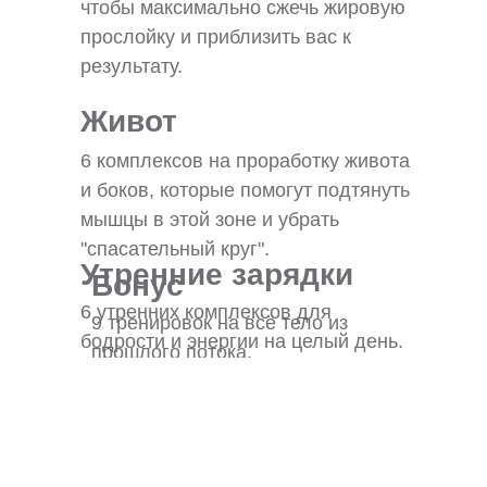
чтобы максимально сжечь жировую
прослойку и приблизить вас к
результату.
Живот
6 комплексов на проработку живота
и боков, которые помогут подтянуть
мышцы в этой зоне и убрать
"спасательный круг".
Утренние зарядки
Бонус
6 утренних комплексов для
9 тренировок на всё тело из
бодрости и энергии на целый день.
прошлого потока.