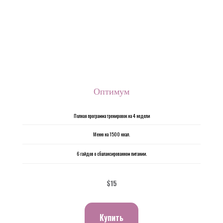
Оптимум
Полная программа тренировок на 4 недели
Меню на 1500 ккал.
6 гайдов о сбалансированном питании.
$15
Купить