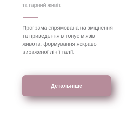
та гарний живіт.
Програма спрямована на зміцнення
та приведення в тонус м’язів
живота, формування яскраво
вираженої лінії талії.
Детальніше