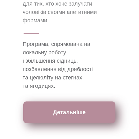
для тих, хто хоче залучати
чоловіків своїми апетитними
формами.
Програма, спрямована на
локальну роботу
і збільшення сідниць,
позбавлення від дряблості
та целюліту на стегнах
та ягодицях.
Детальніше